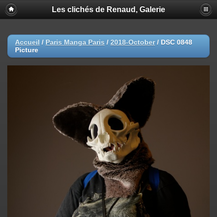
Les clichés de Renaud, Galerie
Accueil
/
Paris Manga Paris
/
2018-October
/
DSC 0848
Picture