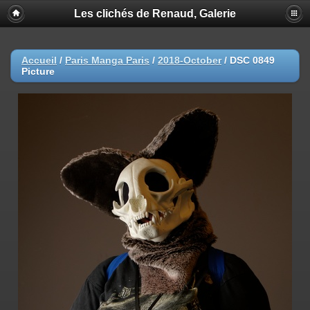
Les clichés de Renaud, Galerie
Accueil
/
Paris Manga Paris
/
2018-October
/
DSC 0849
Picture